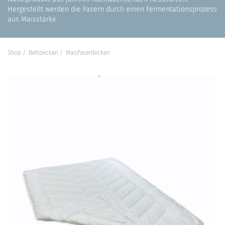
Hergestellt werden die Fasern durch einen Fermentationsprozess
aus Maisstärke.
Shop
Bett­decken
Maisfaser­decken