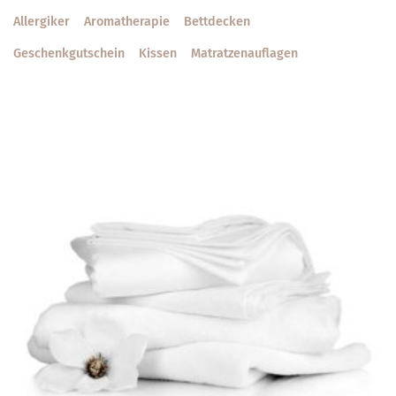
Allergiker
Aroma­therapie
Bett­decken
1
Geschenkgutschein
Kissen
Matratzen­­auflagen