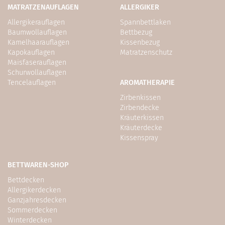
MATRATZENAUFLAGEN
ALLERGIKER
Allergikerauflagen
Spannbettlaken
Baumwollauflagen
Bettbezug
Kamelhaarauflagen
Kissenbezug
Kapokauflagen
Matratzenschutz
Maisfaserauflagen
Schurwollauflagen
Tencelauflagen
AROMATHERAPIE
Zirbenkissen
Zirbendecke
Kräuterkissen
Kräuterdecke
Kissenspray
BETTWAREN-SHOP
Bettdecken
Allergikerdecken
Ganzjahresdecken
Sommerdecken
Winterdecken