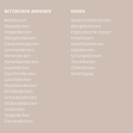
BETTDECKEN-RATGEBER
KISSEN
Bettdecken
Seitenschläferkissen
Steppdecken
Allergikerkissen
Doppeldecken
Ergonomische Kissen
Allergikerdecken
Hirsekissen
Ganzjahresdecken
Kamelhaarkissen
Sommerdecken
Kapokkissen
Winterdecken
Schurwollkissen
Kamelhaardecken
Tencelkissen
Kapokdecken
Zirbenkissen
Kaschmirdecken
Kissenspray
Lyocelldecken
Maisfaserdecken
Wirkflordecken
Schurwolldecken
Wildseidedecken
Yakdecken
Yangirdecken
Daunendecken