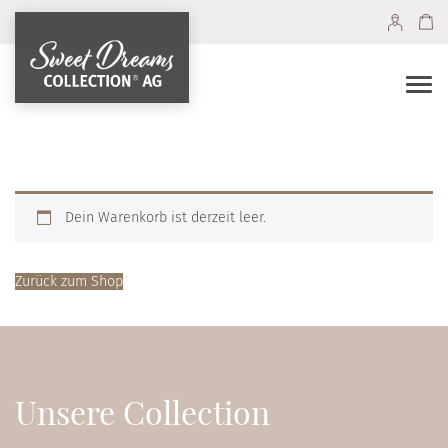
Togg
navi
Dein Warenkorb ist derzeit leer.
Zurück zum Shop
Unsere Collection