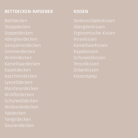
BETTDECKEN-RATGEBER
KISSEN
Bettdecken
Seitenschläferkissen
Steppdecken
Allergikerkissen
Doppeldecken
Ergonomische Kissen
Allergikerdecken
Hirsekissen
Ganzjahresdecken
Kamelhaarkissen
Sommerdecken
Kapokkissen
Winterdecken
Schurwollkissen
Kamelhaardecken
Tencelkissen
Kapokdecken
Zirbenkissen
Kaschmirdecken
Kissenspray
Lyocelldecken
Maisfaserdecken
Wirkflordecken
Schurwolldecken
Wildseidedecken
Yakdecken
Yangirdecken
Daunendecken