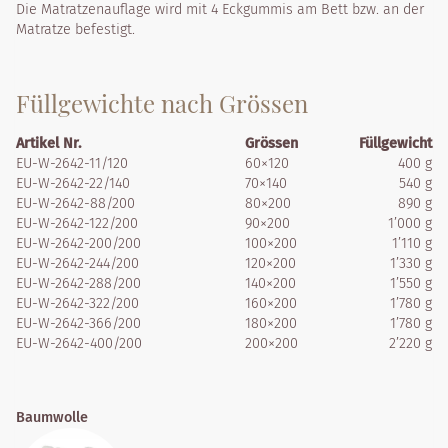
Die Matratzenauflage wird mit 4 Eckgummis am Bett bzw. an der
Matratze befestigt.
Füllgewichte nach Grössen
Artikel Nr.
Grössen
Füllgewicht
EU-W-2642-11/120
60×120
400 g
EU-W-2642-22/140
70×140
540 g
EU-W-2642-88/200
80×200
890 g
EU-W-2642-122/200
90×200
1’000 g
EU-W-2642-200/200
100×200
1’110 g
EU-W-2642-244/200
120×200
1’330 g
EU-W-2642-288/200
140×200
1’550 g
EU-W-2642-322/200
160×200
1’780 g
EU-W-2642-366/200
180×200
1’780 g
EU-W-2642-400/200
200×200
2’220 g
Baumwolle