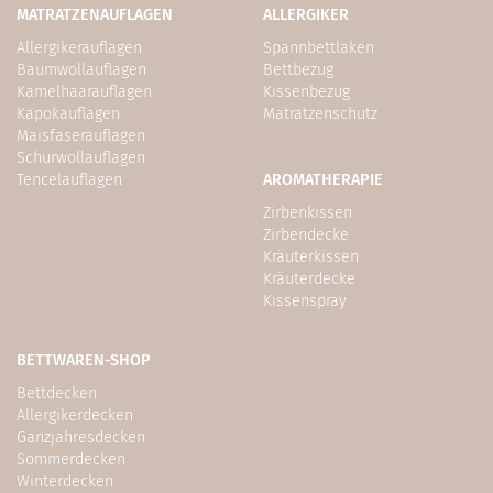
MATRATZENAUFLAGEN
ALLERGIKER
Allergikerauflagen
Spannbettlaken
Baumwollauflagen
Bettbezug
Kamelhaarauflagen
Kissenbezug
Kapokauflagen
Matratzenschutz
Maisfaserauflagen
Schurwollauflagen
Tencelauflagen
AROMATHERAPIE
Zirbenkissen
Zirbendecke
Kräuterkissen
Kräuterdecke
Kissenspray
BETTWAREN-SHOP
Bettdecken
Allergikerdecken
Ganzjahresdecken
Sommerdecken
Winterdecken