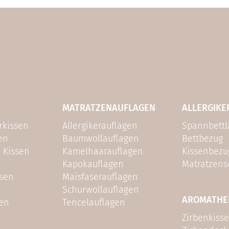
MATRATZENAUFLAGEN
ALLERGIKE
rkissen
Allergikerauflagen
Spannbett
en
Baumwollauflagen
Bettbezug
 Kissen
Kamelhaarauflagen
Kissenbezu
Kapokauflagen
Matratzens
sen
Maisfaserauflagen
Schurwollauflagen
AROMATHE
sen
Tencelauflagen
Zirbenkiss