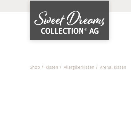
Shop
Kissen
Allergiker­kissen
Arenal Kissen