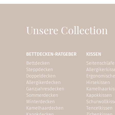
Unsere Collection
BETTDECKEN-RATGEBER
KISSEN
Bettdecken
Seitenschläfe
Steppdecken
Allergikerkiss
Doppeldecken
Ergonomische
Allergikerdecken
Hirsekissen
Ganzjahresdecken
Kamelhaarkis
Sommerdecken
Kapokkissen
Winterdecken
Schurwollkis
Kamelhaardecken
Tencelkissen
Kapokdecken
Zirbenkissen