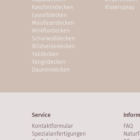
Kaschmirdecken
Kissenspray
Lyocelldecken
Maisfaserdecken
Wirkflordecken
Schurwolldecken
Wildseidedecken
Yakdecken
Yangirdecken
Daunendecken
Service
Infor
Kontaktformular
FAQ
Spezialanfertigungen
Naturf