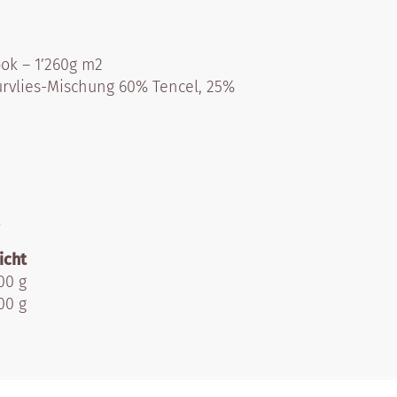
ok – 1’260g m2
vlies-Mischung 60% Tencel, 25%
n
icht
00 g
00 g