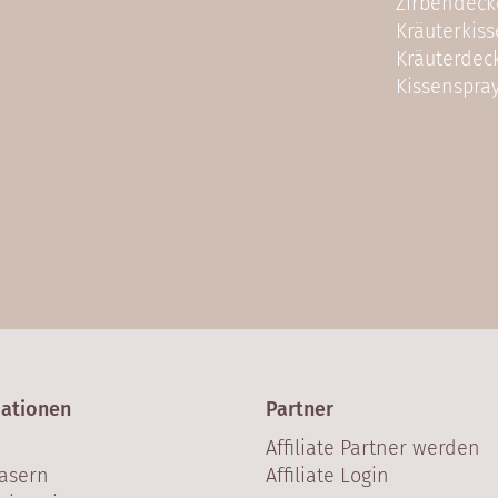
Zirbendeck
Kräuterkis
Kräuterdec
Kissenspra
mationen
Partner
Affiliate Partner werden
asern
Affiliate Login