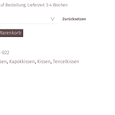
uf Bestellung, Lieferzeit 3-4 Wochen
Zurücksetzen
 Warenkorb
-022
ssen
,
Kapok­kissen
,
Kissen
,
Tencel­kissen