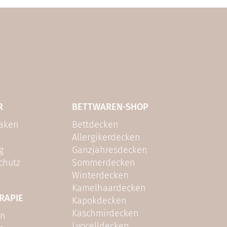
R
BETTWAREN-SHOP
laken
Bettdecken
Allergikerdecken
g
Ganzjahresdecken
chutz
Sommerdecken
Winterdecken
Kamelhaardecken
RAPIE
Kapokdecken
Kaschmirdecken
en
Lyocelldecken