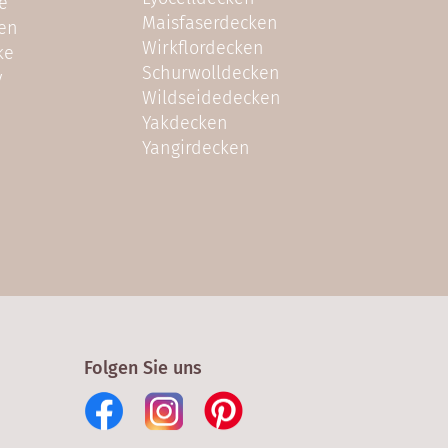
e
Maisfaserdecken
sen
Wirkflordecken
ke
Schurwolldecken
y
Wildseidedecken
Yakdecken
Yangirdecken
Folgen Sie uns