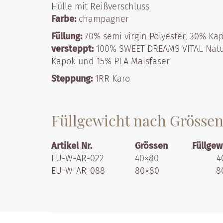
Hülle mit Reißverschluss
Farbe:
champagner
Füllung:
70% semi virgin Polyester, 30% Kap
versteppt:
100% SWEET DREAMS VITAL Natur
Kapok und 15% PLA Maisfaser
Steppung:
1RR Karo
Füllgewicht nach Grösse
Artikel Nr.
Grössen
Füllgew
EU-W-AR-022
40×80
4
EU-W-AR-088
80×80
8